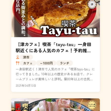
【津カフェ】喫茶「tayu-tau」一身田
駅近くにある人気のカフェ！予約推
奨！
津市
カフェ
～1000円
ランチ
一身田駅近く！津市で人気のカフェ「喫茶tayu-tau」に
行ってきました。10年以上の歴史があるお店で、クレ
ームブリュレが美味しいと評判。築80年以上の古民家
をリノベーションして作られた店内は、お洒落...
2021年04月13日