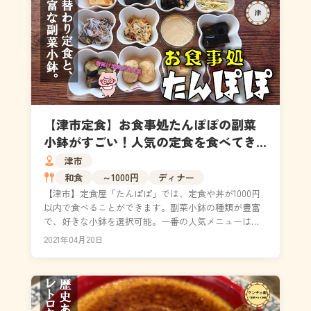
【津市定食】お食事処たんぽぽの副菜
小鉢がすごい！人気の定食を食べてき
た！（メニュー・営業時間・アクセ
津市
ス）
和食
～1000円
ディナー
【津市】定食屋「たんぽぽ」では、定食や丼が1000円
以内で食べることができます。副菜小鉢の種類が豊富
で、好きな小鉢を選択可能。一番の人気メニューは唐
揚げ定食。サクサクな仕上がりで、ご飯が進むこと間
2021年04月20日
違い...