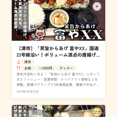
【津市】「笑旨からあげ 富やXX」国道
23号線沿い！ボリューム満点の唐揚げ
定食を食べてきた！（メニュー・営業
津市
時間）
お肉
～1000円
ディナー
津市河芸町にある「「笑旨からあげ 富やXX」に行って
きた！メニュー・営業時間・テイクアウト情報などを
掲載。唐揚げグランプリ3年連続金賞、唐揚げ弁当グラ
ンプリ金賞を獲得した「超旨唐揚げ 江戸橋 富や」の...
2021年08月10日