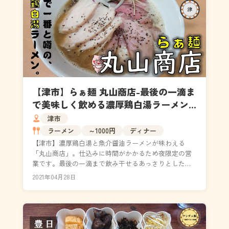
【津市】らぁ麺 丸山商店-最後の一滴ま
で美味しく飲める濃厚鶏白湯ラーメン
【メニュー・営業時間】
津市
ラーメン
～1000円
ディナー
【津市】濃厚鶏白湯と魚介醤油ラーメンが味わえる
「丸山商店」。仕込みに時間がかかるため夜限定の営
業です。最後の一滴まで飲み干せるあっさりとした鶏
白湯スープで、男性は替え玉必須！メニュー・アクセ
2021年04月28日
ス・営業時...