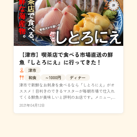
【津市】喫茶店で食べる市場直送の鮮
魚『しとろにえ』に行ってきた！
津市
和食
～1000円
ディナー
津市で新鮮なお刺身を食べるなら「しとろにえ」がオ
ススメ！目利きのできるマスターが毎朝市場で仕入れ
てくる鮮魚が美味しいと評判のお店です。メニュー,営
業時間,アクセス,値段などを掲載。店内には看板犬がい
2021年04月12日
ま...