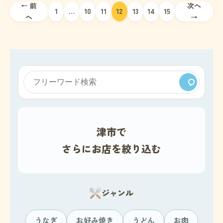
← 前
次へ
投
1
…
10
11
12
13
14
15
へ
→
稿
ナ
ビ
ゲ
ー
津市で
シ
さらにお店を絞り込む
ョ
ン
ジャンル
うなぎ
お好み焼き
うどん
お肉