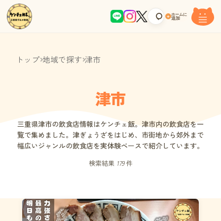
ホームに
+
追加
トップ
地域で探す
津市
津市
三重県津市の飲食店情報はケンチェ飯。津市内の飲食店を一
覧で集めました。津ぎょうざをはじめ、市街地から郊外まで
幅広いジャンルの飲食店を実体験ベースで紹介しています。
検索結果
179
件