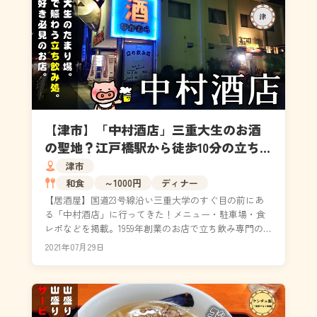
【津市】「中村酒店」三重大生のお酒
の聖地？江戸橋駅から徒歩10分の立ち飲
み処！（メニュー・駐車場）
津市
和食
～1000円
ディナー
【居酒屋】国道23号線沿い三重大学のすぐ目の前にあ
る「中村酒店」に行ってきた！メニュー・駐車場・食
レポなどを掲載。1959年創業のお店で立ち飲み専門のお
店です。アットホームな雰囲気が広がり、本音でぶつ...
2021年07月29日