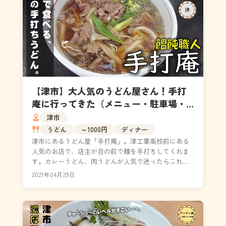
【津市】大人気のうどん屋さん！手打
庵に行ってきた（メニュー・駐車場・
店内の様子）
津市
うどん
～1000円
ディナー
津市にあるうどん屋「手打庵」。津工業高校前にある
人気のお店で、店主が目の前で麺を手打ちしてくれま
す。カレーうどん、肉うどんが人気で迷ったらこれを
注文しましょう。メニューは30種類程度あり、平日に
2021年04月29日
は10...