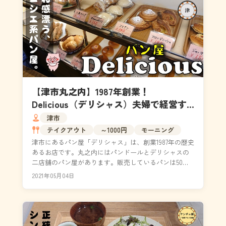
【津市丸之内】1987年創業！
Delicious（デリシャス）夫婦で経営す
る昔懐かしいパン屋さん
津市
テイクアウト
～1000円
モーニング
津市にあるパン屋「デリシャス」は、創業1987年の歴史
あるお店です。丸之内にはパンドールとデリシャスの
二店舗のパン屋があります。販売しているパンは50種
類以上で、ご主人が一つ一つ丁寧に焼き上げています...
2021年05月04日