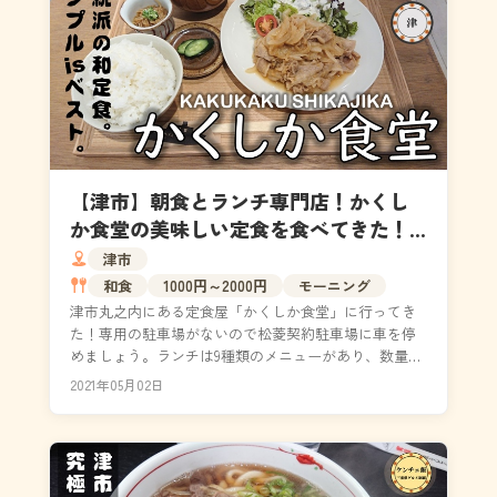
【津市】朝食とランチ専門店！かくし
か食堂の美味しい定食を食べてきた！
（駐車場・メニュー・営業時間）
津市
和食
1000円～2000円
モーニング
津市丸之内にある定食屋「かくしか食堂」に行ってき
た！専用の駐車場がないので松菱契約駐車場に車を停
めましょう。ランチは9種類のメニューがあり、数量限
定のかくしか定食がオススメ。朝食は7時30分～10時3...
2021年05月02日