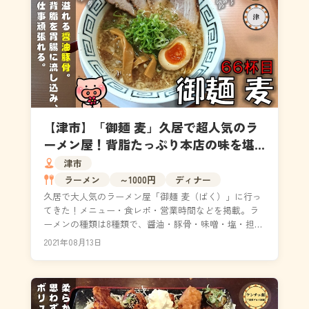
【津市】「御麺 麦」久居で超人気のラ
ーメン屋！背脂たっぷり本店の味を堪
能してきた！（メニュー・駐車場）
津市
ラーメン
～1000円
ディナー
久居で大人気のラーメン屋「御麺 麦（ばく）」に行っ
てきた！メニュー・食レポ・営業時間などを掲載。ラ
ーメンの種類は8種類で、醤油・豚骨・味噌・塩・担々
麵と一通り取り揃えています。2010年2月14日には...
2021年08月13日