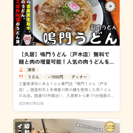
【久居】鳴門うどん（戸木店）無料で
麺と肉の増量可能！人気の肉うどんを
食べてきた！
津市
うどん
～1000円
ディナー
三重県津市にあるうどん専門店「鳴門うどん（戸木
店）」国産和牛と本場香川県の麺を使用した肉うどん
のお店。国道165号線沿い、久居駅から車で5分程度の
場所にあります。無料で麺と肉を増量できるサービス
2021年07月02日
付き。...