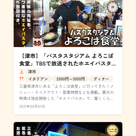
【津市】「パスタスタジアム よろこば
食堂」TBSで放送されたホエイパスタが
大人気！ピザ食べ放題付き！
津市
イタリアン
2000円～3000円
ディナー
三重県津市にある「よろこば食堂」に行ってきた！メ
ニュー・テイクアウト・営業時間などを掲載。最大の
特徴は独自開発した「ホエイパスタ」で、驚くくらい
モチモチとした食感の麺でした。2021年1月にTBSの「...
2021年08月01日