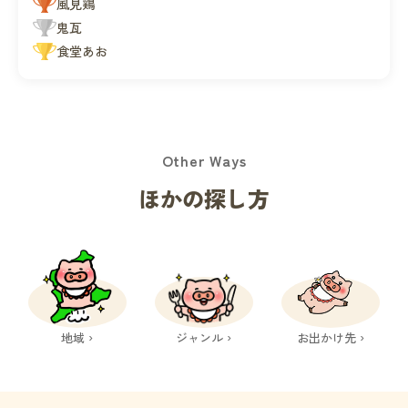
風見鶏
鬼瓦
食堂あお
Other Ways
ほかの探し方
地域 ›
ジャンル ›
お出かけ先 ›